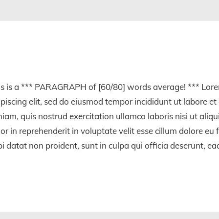
is is a *** PARAGRAPH of [60/80] words average! *** Lorem
piscing elit, sed do eiusmod tempor incididunt ut labore 
iam, quis nostrud exercitation ullamco laboris nisi ut ali
or in reprehenderit in voluptate velit esse cillum dolore eu 
i datat non proident, sunt in culpa qui officia deserunt, ea