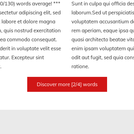
0/130) words average! ***
Sunt in culpa qui officia de
ectetur adipiscing elit, sed
laborum.Sed ut perspiciatis
t labore et dolore magna
voluptatem accusantium d
, quis nostrud exercitation
rem aperiam, eaque ipsa qua
 ex ea commodo consequat.
quasi architecto beatae vi
erit in voluptate velit esse
enim ipsam voluptatem quia
iatur. Excepteur sint
odit aut fugit, sed quia c
.
ratione.
Discover more [2/4] words