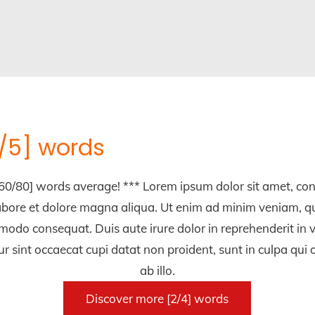
[4/5] words
0/80] words average! *** Lorem ipsum dolor sit amet, conse
abore et dolore magna aliqua. Ut enim ad minim veniam, qu
mmodo consequat. Duis aute irure dolor in reprehenderit in v
ur sint occaecat cupi datat non proident, sunt in culpa qui
ab illo.
Discover more [2/4] words