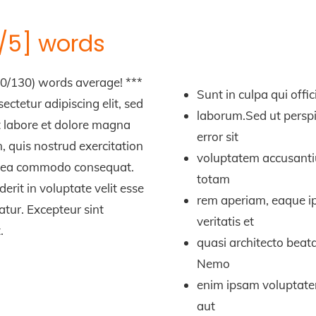
[4/5] words
0/130) words average! ***
Sunt in culpa qui offic
ectetur adipiscing elit, sed
laborum.Sed ut perspi
t labore et dolore magna
error sit
, quis nostrud exercitation
voluptatem accusant
 ex ea commodo consequat.
totam
erit in voluptate velit esse
rem aperiam, eaque ip
iatur. Excepteur sint
veritatis et
.
quasi architecto beata
Nemo
enim ipsam voluptatem
aut