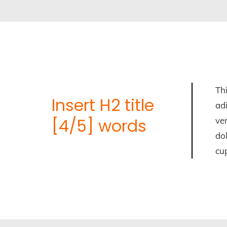
Th
Insert H2 title
adi
[4/5] words
ven
dol
cup