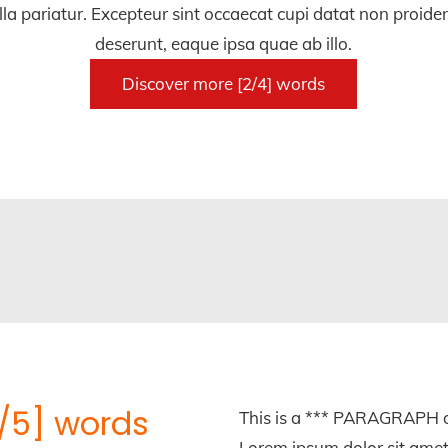
lla pariatur. Excepteur sint occaecat cupi datat non proident
deserunt, eaque ipsa quae ab illo.
Discover more [2/4] words
[4/5] words
This is a *** PARAGRAPH o
Lorem ipsum dolor sit amet,