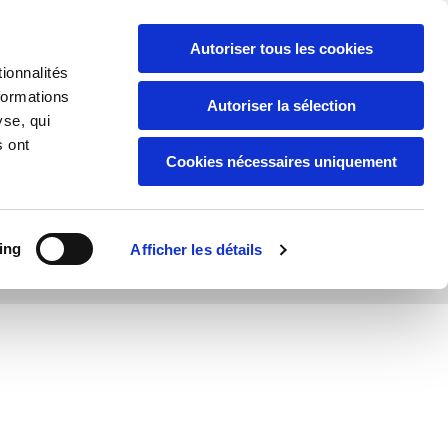
Appelez-nous:
03 82 54 12 31

Autoriser tous les cookies
ionnalités
Cheminées électrique
Ramonage
formations
Autoriser la sélection
yse, qui
Contact
Fake NEWS
s ont
Cookies nécessaires uniquement
ing
Afficher les détails