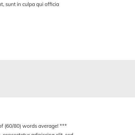
, sunt in culpa qui officia
f (60/80) words average! ***
 consectetur adipiscing elit, sed