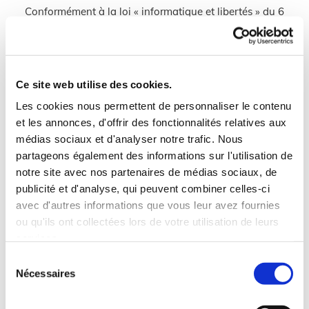
Conformément à la loi « informatique et libertés » du 6
janvier 1978 modifiée et au Règlement européen
n°2016/679/UE du 27 avril 2016, vous bénéficiez d’un droit
d’accès, de rectification, de portabilité et d’effacement de
Ce site web utilise des cookies.
vos données ou encore de limitation du traitement.
Les cookies nous permettent de personnaliser le contenu
et les annonces, d'offrir des fonctionnalités relatives aux
Vous pouvez également, pour des motifs légitimes, vous
médias sociaux et d'analyser notre trafic. Nous
opposer au traitement des données vous concernant. Vous
partageons également des informations sur l'utilisation de
disposez d’un droit d’accès et de rectification. Vous avez
notre site avec nos partenaires de médias sociaux, de
l'opportunité d'émettre des directives sur la conservation,
publicité et d'analyse, qui peuvent combiner celles-ci
la suppression ou la communication de vos données
avec d'autres informations que vous leur avez fournies
personnelles après votre décès. Vous pouvez ainsi exercer
ou qu'ils ont collectées lors de votre utilisation de leurs
vos droits en nous écrivant à
secretariat@carow-
services.
cheminees.fr
.
Sélection
Nécessaires
du
Pour être traitée, votre demande devra être accompagnée
consentement