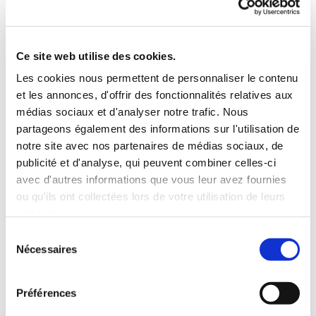
vous assure une qualité et un confort d’utilisation uniques :
Les foyers Kalfire sont l’aboutissement de la recherche de
Ce site web utilise des cookies.
la perfection. L’objectif consiste à créer un foyer
Les cookies nous permettent de personnaliser le contenu
encastrable reflétant parfaitement votre individualité et
et les annonces, d'offrir des fonctionnalités relatives aux
votre personnalité. En effet, c’est vous-même qui créez
médias sociaux et d'analyser notre trafic. Nous
progressivement le foyer qui enrichira votre intérieur, en
partageons également des informations sur l'utilisation de
opérant un certain nombre de choix. À cet effet, nous vous
notre site avec nos partenaires de médias sociaux, de
donnons des possibilités illimitées.
publicité et d'analyse, qui peuvent combiner celles-ci
avec d'autres informations que vous leur avez fournies
D'une simple esquisse, naissent les modèles Focus,
ou qu'ils ont collectées lors de votre utilisation de leurs
véritables traits de génie signés Dominique Imbert. Les
services.
chaudronniers Focus réalisent sur-mesure toutes les pièces
Sélection
d'adaptation des poêles et cheminées, ce qui fait de
Nécessaires
du
chaque modèle une pièce unique.
consentement
Préférences