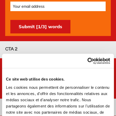
CTA 2
Insert a nice Call to action of [12/15] words
average! Highlight a product/service’s
benefit
Ce site web utilise des cookies.
Contact us [2/4] words
Les cookies nous permettent de personnaliser le contenu
et les annonces, d'offrir des fonctionnalités relatives aux
médias sociaux et d'analyser notre trafic. Nous
partageons également des informations sur l'utilisation de
CTA 3
notre site avec nos partenaires de médias sociaux, de