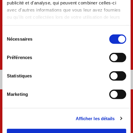
publicité et d'analyse, qui peuvent combiner celles-ci
avec d'autres informations que vous leur avez fournies
ou qu'ils ont collectées lors de votre utilisation de leurs
services.
Insert a nice Call to action of [12/15] words
Sélection
average! Highlight a product/service’s
Nécessaires
du
benefit
consentement
Contact us [2/4] words
Préférences
Statistiques
CTA 4
Marketing
Insert a nice Call to action of [12/15] words
average! Highlight a product/service’s
Afficher les détails
benefit
Contact us [2/4] words